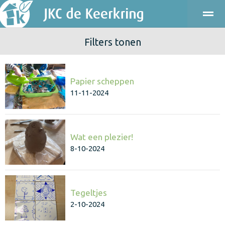
Filters tonen
ONDERWIJS
KINDEROPVANG
KENNISMAKEN
PRAKT
Papier scheppen
Bellen
E-mail
Agenda
Locatie
11-11-2024
Wat een plezier!
8-10-2024
Tegeltjes
2-10-2024