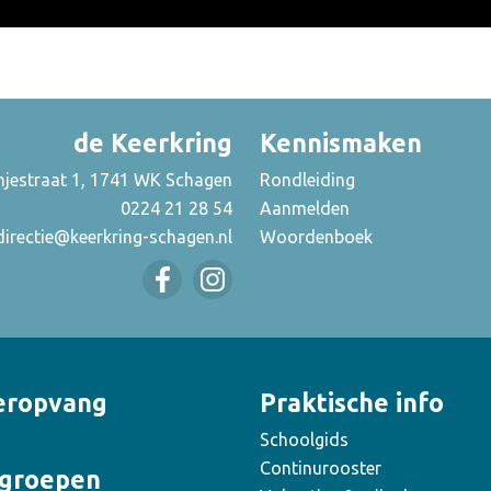
de Keerkring
Kennismaken
njestraat 1, 1741 WK Schagen
Rondleiding
0224 21 28 54
Aanmelden
directie@keerkring-schagen.nl
Woordenboek
eropvang
Praktische info
Schoolgids
Continurooster
groepen