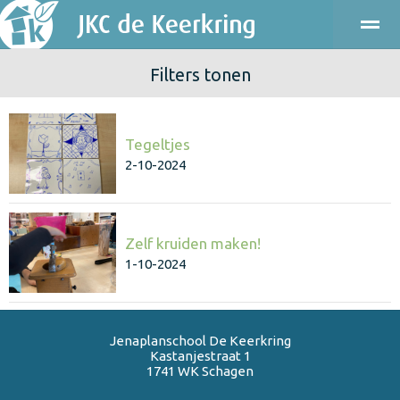
Filters tonen
ONDERWIJS
KINDEROPVANG
KENNISMAKEN
PRAKT
Tegeltjes
Bellen
E-mail
Agenda
Locatie
2-10-2024
Zelf kruiden maken!
1-10-2024
Jenaplanschool De Keerkring
Kastanjestraat 1
1741 WK
Schagen