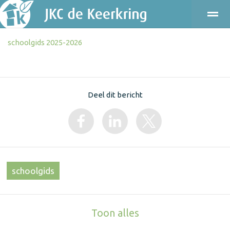
schoolgids 2025-2026
ONDERWIJS
KINDEROPVANG
KENNISMAKEN
PRAKT
Bellen
E-mail
Agenda
Locatie
Deel dit bericht
schoolgids
Toon alles