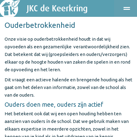
Ouderbetrokkenheid
ONDERWIJS
KINDEROPVANG
KENNISMAKEN
PRAKT
Onze visie op ouderbetrokkenheid houdt in dat wij
opvoeden als een gezamenlijke verantwoordelijkheid zien.
Bellen
E-mail
Agenda
Locatie
Dat betekent dat wij (groepsleiders en ouders/verzorgers)
elkaar op de hoogte houden van zaken die spelen in en rond
de opvoeding en het leren.
Dit vraagt een actieve halende en brengende houding als het
gaat om het delen van informatie, zowel van de school als
van de ouders.
Ouders doen mee, ouders zijn actief
Het betekent ook dat wij een open houding hebben ten
aanzien van ouders ín de school. Dat we gebruik maken van
elkaars expertise in meerdere opzichten, zowel in het
kennen van je kind als in het uitdragen van je kennis