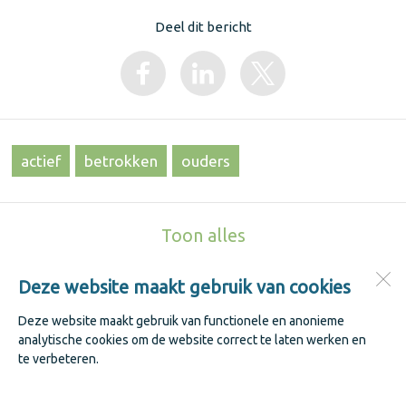
Deel dit bericht
actief
betrokken
ouders
Toon alles
Deze website maakt gebruik van cookies
Jenaplanschool De Keerkring
Kastanjestraat 1
Deze website maakt gebruik van functionele en anonieme
1741 WK
Schagen
analytische cookies om de website correct te laten werken en
te verbeteren.
Open desktopversie