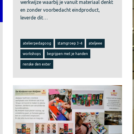
werkwijze waarbij je vanuit materiaal denkt
en zonder voorbedacht eindproduct,
leverde dit…
atelierpedagoog
stamgroep 3-4
ateljeee
workshops
begrijpen met je handen
renske den exter