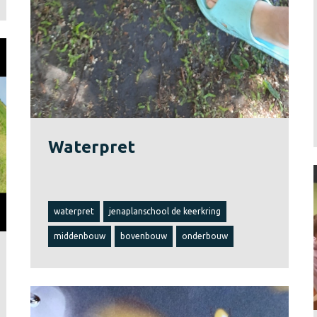
Waterpret
waterpret
jenaplanschool de keerkring
middenbouw
bovenbouw
onderbouw