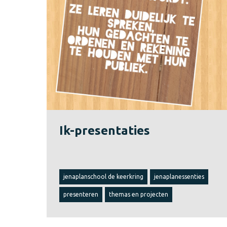
Ik-presentaties
jenaplanschool de keerkring
jenaplanessenties
presenteren
themas en projecten