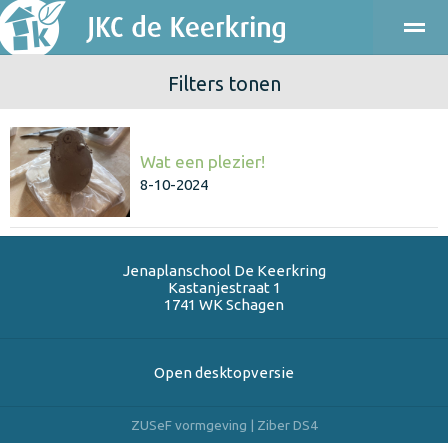
Filters tonen
ONDERWIJS
KINDEROPVANG
KENNISMAKEN
PRAKT
Wat een plezier!
Bellen
E-mail
Agenda
Locatie
8-10-2024
Jenaplanschool De Keerkring
Kastanjestraat 1
1741 WK
Schagen
Open desktopversie
ZUSeF vormgeving |
Ziber DS4