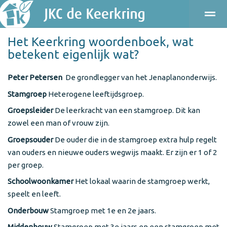
Het Keerkring woordenboek, wat
ONDERWIJS
KINDEROPVANG
KENNISMAKEN
PRAKT
betekent eigenlijk wat?
Peter Petersen
De grondlegger van het Jenaplanonderwijs.
Bellen
E-mail
Agenda
Locatie
Stamgroep
Heterogene leeftijdsgroep.
Groepsleider
De leerkracht van een stamgroep. Dit kan
zowel een man of vrouw zijn.
Groepsouder
De ouder die in de stamgroep extra hulp regelt
van ouders en nieuwe ouders wegwijs maakt. Er zijn er 1 of 2
per groep.
Schoolwoonkamer
Het lokaal waarin de stamgroep werkt,
speelt en leeft.
Onderbouw
Stamgroep met 1e en 2e jaars.
Middenbouw
Stamgroep met 3e jaars en een stamgroep met