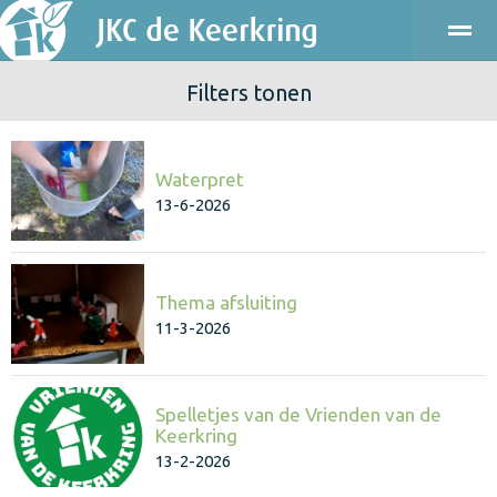
Filters tonen
ONDERWIJS
KINDEROPVANG
KENNISMAKEN
PRAKT
Waterpret
Bellen
E-mail
Agenda
Locatie
13-6-2026
Thema afsluiting
11-3-2026
Spelletjes van de Vrienden van de
Keerkring
13-2-2026