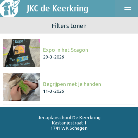
Filters tonen
ONDERWIJS
KINDEROPVANG
KENNISMAKEN
PRAKT
Expo in het Scagon
Bellen
E-mail
Agenda
Locatie
29-3-2026
Begrijpen met je handen
11-3-2026
Jenaplanschool De Keerkring
Kastanjestraat 1
1741 WK
Schagen