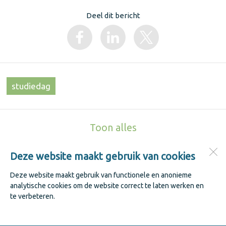
Deel dit bericht
studiedag
Toon alles
Deze website maakt gebruik van cookies
Jenaplanschool De Keerkring
Kastanjestraat 1
Deze website maakt gebruik van functionele en anonieme
1741 WK
Schagen
analytische cookies om de website correct te laten werken en
te verbeteren.
Open desktopversie