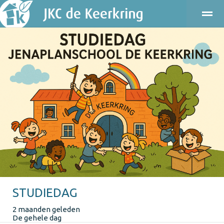
ONDERWIJS
KINDEROPVANG
KENNISMAKEN
PRAKT
Bellen
E-mail
Agenda
Locatie
STUDIEDAG
2 maanden geleden
De gehele dag