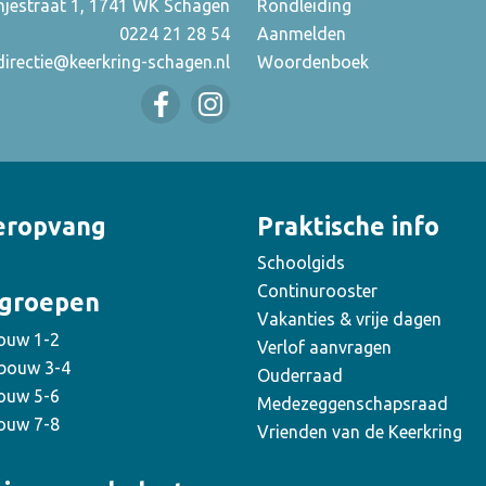
njestraat 1, 1741 WK Schagen
Rondleiding
0224 21 28 54
Aanmelden
directie@keerkring-schagen.nl
Woordenboek
eropvang
Praktische info
Schoolgids
Continurooster
groepen
Vakanties & vrije dagen
ouw 1-2
Verlof aanvragen
bouw 3-4
Ouderraad
ouw 5-6
Medezeggenschapsraad
ouw 7-8
Vrienden van de Keerkring