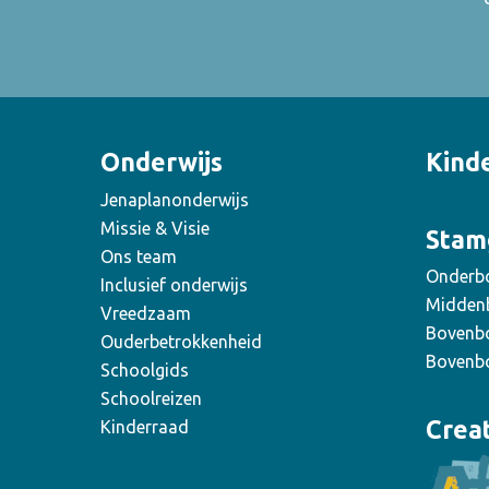
Onderwijs
Kind
Jenaplanonderwijs
Missie & Visie
Stam
Ons team
Onderb
Inclusief onderwijs
Midden
Vreedzaam
Bovenb
Ouderbetrokkenheid
Bovenb
Schoolgids
Schoolreizen
Crea
Kinderraad