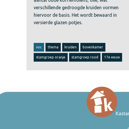
aantal oude koffiemolens, olie, wat
verschillende gedroogde kruiden vormen
hiervoor de basis. Het wordt bewaard in
versierde glazen potjes.
voc
thema
kruiden
bovenkamer
stamgroep oranje
stamgroep rood
17e eeuw
Kasta