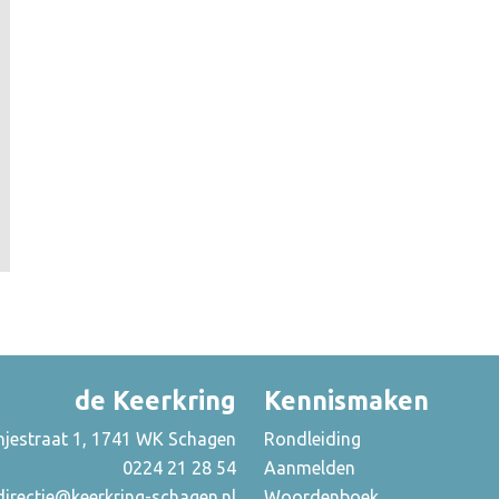
de Keerkring
Kennismaken
njestraat 1, 1741 WK Schagen
Rondleiding
0224 21 28 54
Aanmelden
directie@keerkring-schagen.nl
Woordenboek