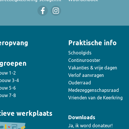
eropvang
Praktische info
Schoolgids
Continurooster
groepen
Vakanties & vrije dagen
ouw 1-2
Verlof aanvragen
bouw 3-4
Ouderraad
ouw 5-6
Medezeggenschapsraad
ouw 7-8
Vrienden van de Keerkring
tieve werkplaats
Downloads
Ja, ik word donateur!