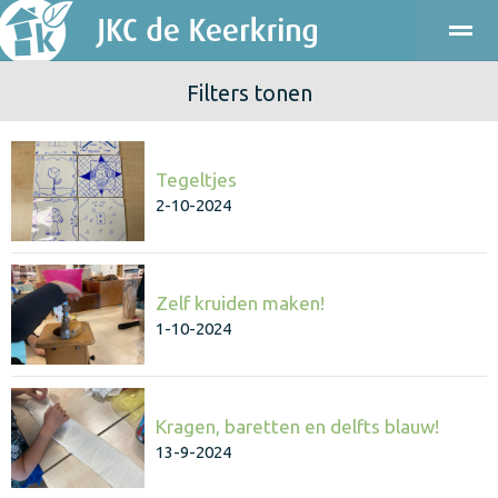
Filters tonen
ONDERWIJS
KINDEROPVANG
KENNISMAKEN
PRAKT
Tegeltjes
Bellen
E-mail
Agenda
Locatie
2-10-2024
Zelf kruiden maken!
1-10-2024
Kragen, baretten en delfts blauw!
13-9-2024