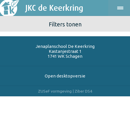
Filters tonen
ONDERWIJS
KINDEROPVANG
KENNISMAKEN
PRAKT
Jenaplanschool De Keerkring
Bellen
E-mail
Agenda
Locatie
Kastanjestraat 1
1741 WK
Schagen
Open desktopversie
ZUSeF vormgeving |
Ziber DS4