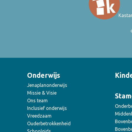
Kasta
Onderwijs
Kind
Jenaplanonderwijs
Missie & Visie
Stam
Ons team
Onderb
Inclusief onderwijs
Midden
Vreedzaam
Bovenb
Ouderbetrokkenheid
Bovenb
Schoolgids