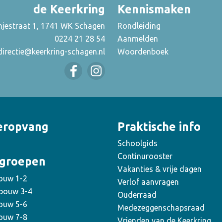
de Keerkring
Kennismaken
njestraat 1, 1741 WK Schagen
Rondleiding
0224 21 28 54
Aanmelden
directie@keerkring-schagen.nl
Woordenboek
eropvang
Praktische info
Schoolgids
Continurooster
groepen
Vakanties & vrije dagen
ouw 1-2
Verlof aanvragen
bouw 3-4
Ouderraad
ouw 5-6
Medezeggenschapsraad
ouw 7-8
Vrienden van de Keerkring