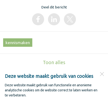
Deel dit bericht
kennismaken
Toon alles
Deze website maakt gebruik van cookies
Jenaplanschool De Keerkring
Kastanjestraat 1
Deze website maakt gebruik van functionele en anonieme
1741 WK
Schagen
analytische cookies om de website correct te laten werken en
te verbeteren.
Open desktopversie