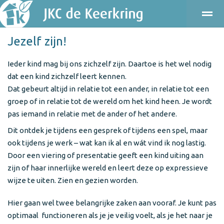
Jezelf zijn!
ONDERWIJS
KINDEROPVANG
KENNISMAKEN
PRAKT
Ieder kind mag bij ons zichzelf zijn. Daartoe is het wel nodig
dat een kind zichzelf leert kennen.
Bellen
E-mail
Agenda
Locatie
Dat gebeurt altijd in relatie tot een ander, in relatie tot een
groep of in relatie tot de wereld om het kind heen. Je wordt
pas iemand in relatie met de ander of het andere.
Dit ontdek je tijdens een gesprek of tijdens een spel, maar
ook tijdens je werk – wat kan ik al en wát vind ik nog lastig.
Door een viering of presentatie geeft een kind uiting aan
zijn of haar innerlijke wereld en leert deze op expressieve
wijze te uiten. Zien en gezien worden.
Hier gaan wel twee belangrijke zaken aan vooraf. Je kunt pas
optimaal functioneren als je je veilig voelt, als je het naar je