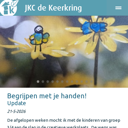
ONDERWIJS
KINDEROPVANG
KENNISMAKEN
PRAKT
Bellen
E-mail
Agenda
Locatie
●
●
●
●
●
●
●
●
●
●
●
●
Begrijpen met je handen!
Update
21-5-2026
De afgelopen weken mocht ik met de kinderen van groep
3/4 aan de slag in de creatieve werkplaats. De wens was