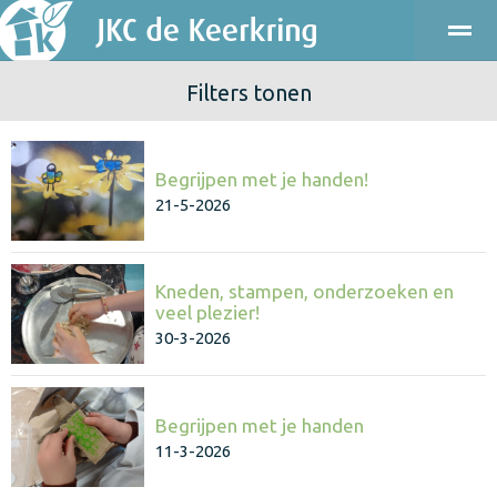
Filters tonen
ONDERWIJS
KINDEROPVANG
KENNISMAKEN
PRAKT
Begrijpen met je handen!
Bellen
E-mail
Agenda
Locatie
21-5-2026
Kneden, stampen, onderzoeken en
veel plezier!
30-3-2026
Begrijpen met je handen
11-3-2026