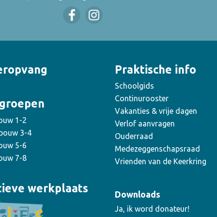
eropvang
Praktische info
Schoolgids
Continurooster
groepen
Vakanties & vrije dagen
ouw 1-2
Verlof aanvragen
bouw 3-4
Ouderraad
ouw 5-6
Medezeggenschapsraad
ouw 7-8
Vrienden van de Keerkring
tieve werkplaats
Downloads
Ja, ik word donateur!