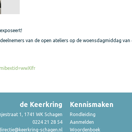
 exposeert!
 deelnemers van de open ateliers op de woensdagmiddag van 
mibextid=wwXIfr
de Keerkring
Kennismaken
njestraat 1, 1741 WK Schagen
Rondleiding
0224 21 28 54
Aanmelden
directie@keerkring-schagen.nl
Woordenboek