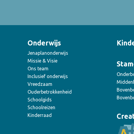
Onderwijs
Kind
Jenaplanonderwijs
Missie & Visie
Stam
Ons team
Onderb
Inclusief onderwijs
Midden
Vreedzaam
Bovenb
Ouderbetrokkenheid
Bovenb
Schoolgids
Schoolreizen
Crea
Kinderraad