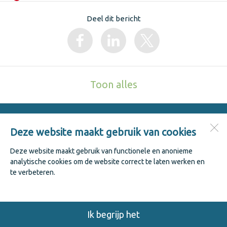
Deel dit bericht
Toon alles
Jenaplanschool De Keerkring
Kastanjestraat 1
Deze website maakt gebruik van cookies
1741 WK
Schagen
Deze website maakt gebruik van functionele en anonieme
analytische cookies om de website correct te laten werken en
te verbeteren.
Open desktopversie
ZUSeF vormgeving |
Ziber DS4
Ik begrijp het