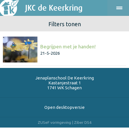
Filters tonen
ONDERWIJS
KINDEROPVANG
KENNISMAKEN
PRAKT
Begrijpen met je handen!
Bellen
E-mail
Agenda
Locatie
21-5-2026
Jenaplanschool De Keerkring
Kastanjestraat 1
1741 WK
Schagen
Open desktopversie
ZUSeF vormgeving |
Ziber DS4