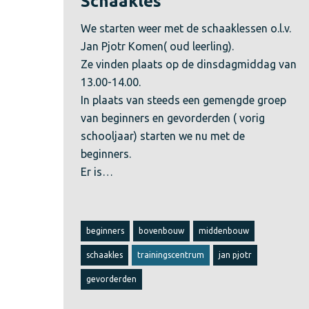
Schaakles
We starten weer met de schaaklessen o.l.v.
Jan Pjotr Komen( oud leerling).
Ze vinden plaats op de dinsdagmiddag van
13.00-14.00.
In plaats van steeds een gemengde groep
van beginners en gevorderden ( vorig
schooljaar) starten we nu met de
beginners.
Er is…
beginners
bovenbouw
middenbouw
schaakles
trainingscentrum
jan pjotr
gevorderden