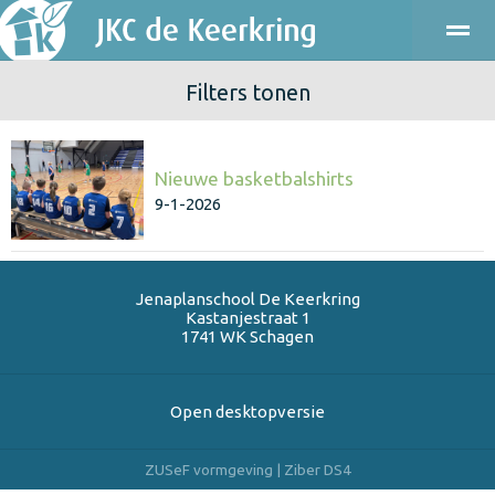
Filters tonen
ONDERWIJS
KINDEROPVANG
KENNISMAKEN
PRAKT
Nieuwe basketbalshirts
Bellen
E-mail
Agenda
Locatie
9-1-2026
Jenaplanschool De Keerkring
Kastanjestraat 1
1741 WK
Schagen
Open desktopversie
ZUSeF vormgeving |
Ziber DS4