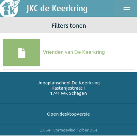
Filters tonen
ONDERWIJS
KINDEROPVANG
KENNISMAKEN
PRAKT
Bellen
E-mail
Agenda
Locatie
Vrienden van De Keerkring
Jenaplanschool De Keerkring
Kastanjestraat 1
1741 WK
Schagen
Open desktopversie
ZUSeF vormgeving |
Ziber DS4