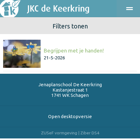
Filters tonen
ONDERWIJS
KINDEROPVANG
KENNISMAKEN
PRAKT
Begrijpen met je handen!
Bellen
E-mail
Agenda
Locatie
21-5-2026
Jenaplanschool De Keerkring
Kastanjestraat 1
1741 WK
Schagen
Open desktopversie
ZUSeF vormgeving |
Ziber DS4