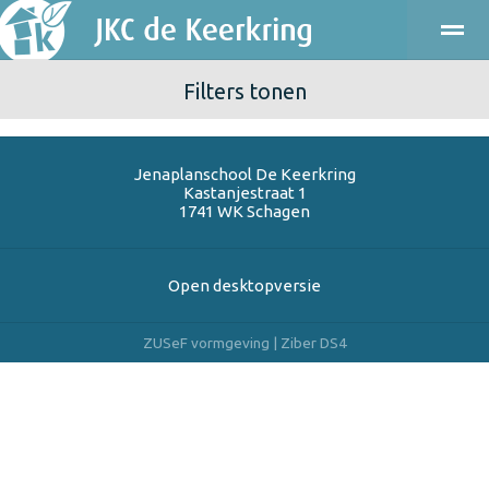
Filters tonen
ONDERWIJS
KINDEROPVANG
KENNISMAKEN
PRAKT
Jenaplanschool De Keerkring
Bellen
E-mail
Agenda
Locatie
Kastanjestraat 1
1741 WK
Schagen
Open desktopversie
ZUSeF vormgeving |
Ziber DS4