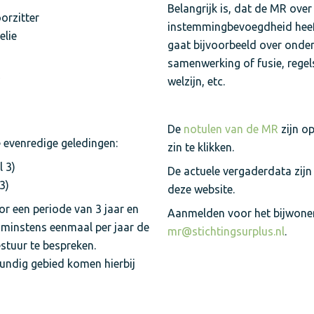
Belangrijk is, dat de MR ove
oorzitter
instemmingbevoegdheid heeft,
elie
gaat bijvoorbeeld over onde
samenwerking of fusie, regel
welzijn, etc.
De
notulen van de MR
zijn op
evenredige geledingen:
zin te klikken.
 3)
De actuele vergaderdata zijn
3)
deze website.
r een periode van 3 jaar en
Aanmelden voor het bijwonen
t minstens eenmaal per jaar de
mr@stichtingsurplus.nl
.
stuur te bespreken.
undig gebied komen hierbij