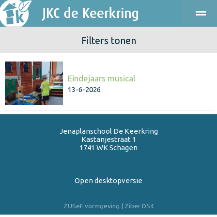
Filters tonen
ONDERWIJS
KINDEROPVANG
KENNISMAKEN
PRAKT
Eindejaars musical
Bellen
E-mail
Agenda
Locatie
13-6-2026
Jenaplanschool De Keerkring
Kastanjestraat 1
1741 WK
Schagen
Open desktopversie
ZUSeF vormgeving |
Ziber DS4