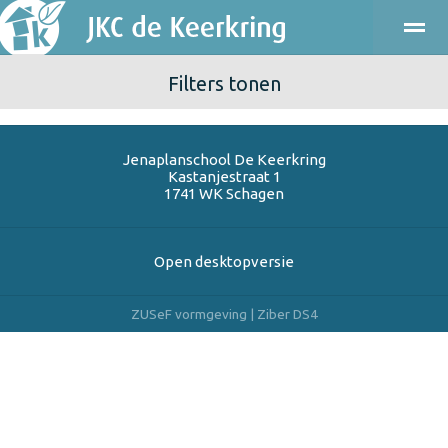
Filters tonen
ONDERWIJS
KINDEROPVANG
KENNISMAKEN
PRAKT
Jenaplanschool De Keerkring
Bellen
E-mail
Agenda
Locatie
Kastanjestraat 1
1741 WK
Schagen
Open desktopversie
ZUSeF vormgeving |
Ziber DS4